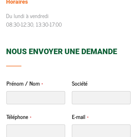
Horaires
Du lundi à vendredi
08:30-12:30, 13:30-17:00
NOUS ENVOYER UNE DEMANDE
/
Prénom / Nom
*
Société
/
E
-
m
a
Téléphone
*
E-mail
*
i
l